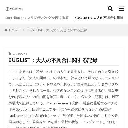
Contributor：人生のデバッグを続ける者
BUG LIST：大人の不具合に関す
HOME
BUG LIST：大人の不具合に関する記録
CATEGORY
BUG LIST：大人の不具合に関する記録
ここにあるのは、私がこれまでの人生で見聞きし、そして自らも引き起
こしてきた『大人の間違い』の標本だ。 社会という巨大なシステムの中
で、人はしばしばプライドや恐怖、あるいは思考停止という名のバグを
引き起こす。それらは一見、仕方のないことのように見えるが、積み重
なれば君の人生の自由度を確実に奪っていく。 各ログ（記事）は、以下
の構成で記録している。 Phenomenon（現象）: 社会に蔓延するバグの
正体 Solution（回避マニュアル）: 君がその罠に落ちないための論理
Update Memo（父の自省）: かつて私が犯した間違いの告白 これらを反
面教師として、君自身のOSを常に最新の状態にアップデートしてほし